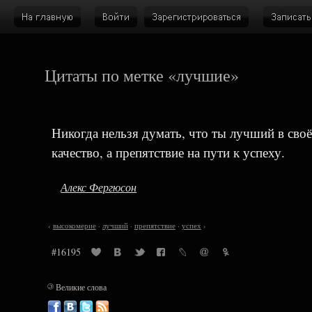
Цитаты по метке «лучшие»
Никогда нельзя думать, что ты лучший в сво
качество, а препятствие на пути к успеху.
Алекс Фергюсон
‹
высокомерие
·
лучший
·
препятствие
·
успех
›
#16195
©
Великие слова