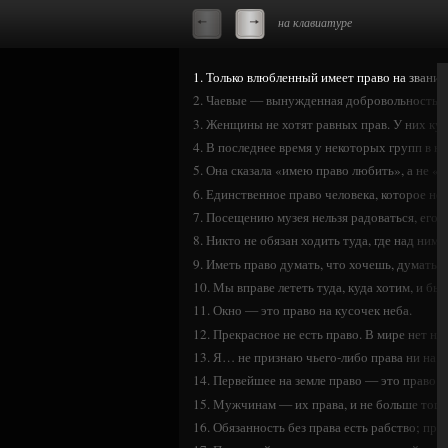
на клавиатуре
1. Только влюбленный имеет право на звание
2. Чаевые — вынужденная добровольность: е
3. Женщины не хотят равных прав. У них куд
4. В последнее время у некоторых групп в н
5. Она сказала «имею право любить», а не «
6. Единственное право человека, которое нел
7. Посещению музея нельзя радоваться, его 
8. Никто не обязан ходить туда, где над ним 
9. Иметь право думать, что хочешь, думать 
10. Мы вправе лететь туда, куда хотим, и быт
11. Окно — это право на кусочек неба.
12. Прекрасное не есть право. В мире нет н
13. Я… не признаю чьего-либо права ни на 
14. Первейшее на земле право — это право 
15. Мужчинам — их права, и не больше тог
16. Обязанность без права есть рабство; прав