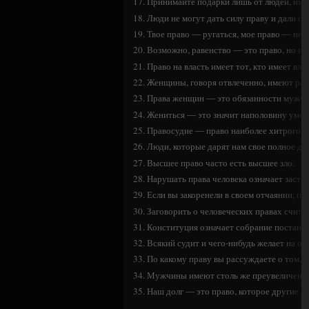
17. Принимайте подарки лишь от людей, им
18. Люди не могут дать силу праву и дали си
19. Твое право — ругаться, мое право — не 
20. Возможно, равенство — это право, но ни
21. Право на власть имеет тот, кто имеет влас
22. Женщины, говоря отвлеченно, имеют рав
23. Права женщин — это обязанности мужчи
24. Жениться — это значит наполовину умен
25. Правосудие — право наиболее хитрого.
26. Люди, которые дарят нам свое полное до
27. Высшее право часто есть высшее зло.
28. Нарушать права человека означает застав
29. Если вы закоренели в своем отчаянии, по
30. Заговорить о человеческих правах счита
31. Конституция означает собрание постано
32. Всякий судит и чего-нибудь желает на ос
33. По какому праву вы рассуждаете о том, ч
34. Мужчины имеют столь же преувеличенно
35. Наш долг — это право, которое другие и