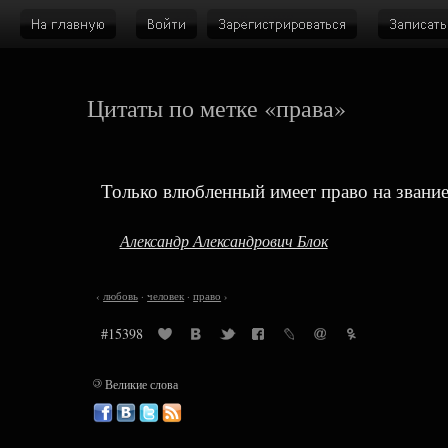
Цитаты по метке «права»
Только влюбленный имеет право на звание
Александр Александрович Блок
‹
любовь
·
человек
·
право
›
#15398
©
Великие слова