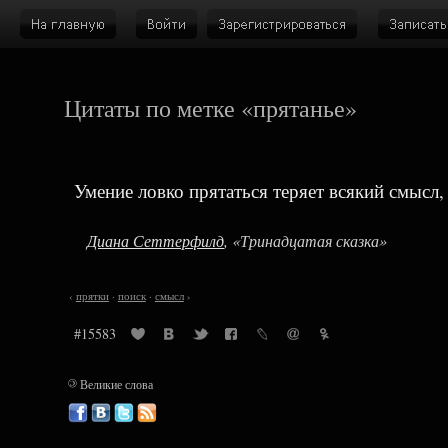
Цитаты по метке «прятанье»
Умение ловко прятаться теряет всякий смысл, 
Диана Сеттерфилд
, «Тринадцатая сказка»
‹
прятки
·
поиск
·
смысл
›
#15583
©
Великие слова