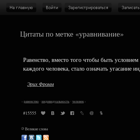
Цитаты по метке «уравнивание»
Равенство, вместо того чтобы быть условием
каждого человека, стало означать угасание и
Эрих Фромм
‹
равенство
·
индивидуальность
·
человек
›
#15555
©
Великие слова