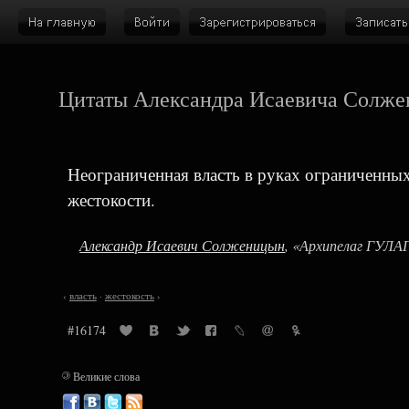
Цитаты Александра Исаевича Солж
Неограниченная власть в руках ограниченных
жестокости.
Александр Исаевич Солженицын
, «Архипелаг ГУЛА
‹
власть
·
жестокость
›
#16174
©
Великие слова