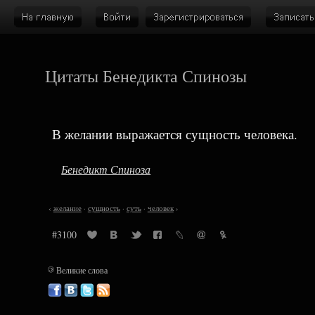
Цитаты Бенедикта Спинозы
В желании выражается сущность человека.
Бенедикт Спиноза
‹
желание
·
сущность
·
суть
·
человек
›
#3100
©
Великие слова