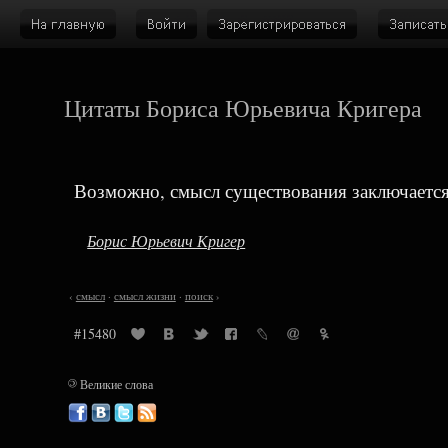
Цитаты Бориса Юрьевича Кригера
Возможно, смысл существования заключается 
Борис Юрьевич Кригер
‹
смысл
·
смысл жизни
·
поиск
›
#15480
©
Великие слова