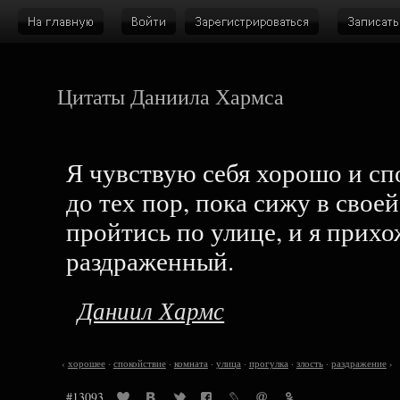
Цитаты Даниила Хармса
Я чувствую себя хорошо и сп
до тех пор, пока сижу в свое
пройтись по улице, и я прихо
раздраженный.
Даниил Хармс
‹
хорошее
·
спокойствие
·
комната
·
улица
·
прогулка
·
злость
·
раздражение
›
#13093