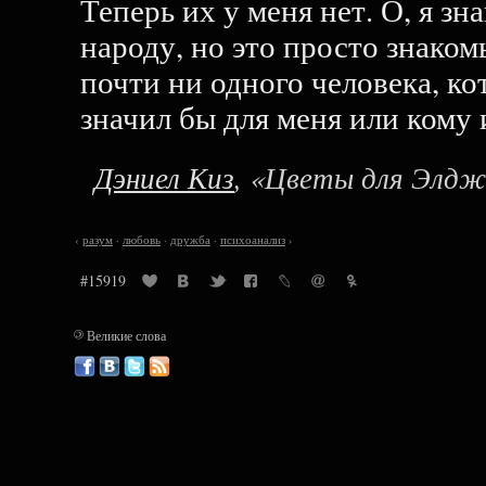
Теперь их у меня нет. О, я з
народу, но это просто знаком
почти ни одного человека, к
значил бы для меня или кому 
Дэниел Киз
, «Цветы для Элдж
‹
разум
·
любовь
·
дружба
·
психоанализ
›
#15919
©
Великие слова