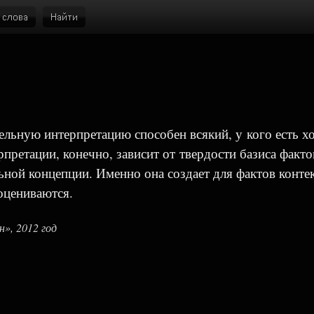
ельную интерпретацию способен всякий, у кого есть х
претации, конечно, зависит от твердости базиса факто
ьной концепции. Именно она создает для фактов контек
оцениваются.
», 2012 год