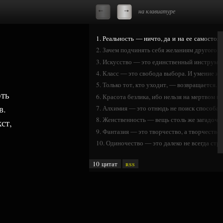
на клавиатуре
1. Реальность — ничто, да и на ее самостоя
2. Зачем подчинять себя желаниям другого, к
3. Искусство — это единственный инструме
4. Класс — это свобода выбора. И умение 
5. Только тот, кто уходит, — возвращается.
оть
6. Красота безлика, ибо нельзя на мертвом п
в.
7. Алхимия — это отнюдь не поиск способа 
8. Женственность — вещь столь же загадочная
ст,
9. Фантазия — это творчество, а творчество 
10. Одиночество — это далеко не всегда стр
10 цитат
rss