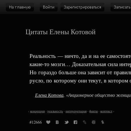
Цитаты Елены Котовой
Реальность — ничто, да и на ее самостоят
какие-то мозги… Доказательная сила интер
Но гораздо больше она зависит от правил
русло, по которому они текут, в котором 
Елена Котова
, «Акционерное общество женщин
‹
концепция
·
реальность
·
интерпретация
·
факты
·
контекст
›
#12666