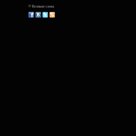
©
Великие слова