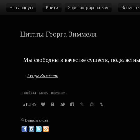
Цитаты Георга Зиммеля
Мы свободны в качестве существ, подвластны
Георг Зиммель
‹
свобода
·
власть
·
инстинкт
›
#12145
©
Великие слова