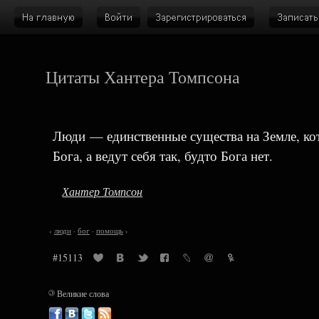
Цитаты Хантера Томпсона
Люди — единственные существа на Земле, к
Бога, а ведут себя так, будто Бога нет.
Хантер Томпсон
‹
люди
·
бог
·
помощь
›
#15113
©
Великие слова