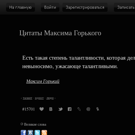
Цитаты Максима Горького
Есть такая степень талантливости, которая де
невыносимо, ужасающе талантливыми.
Максим Горький
‹
талант
·
идиот
·
люди
›
#15701
©
Великие слова