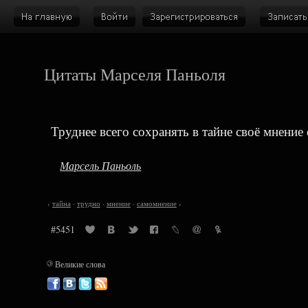
Цитаты Марселя Паньоля
Труднее всего сохранять в тайне своё мнение 
Марсель Паньоль
‹
тайна
·
трудно
·
мнение
·
самомнение
›
#5451
©
Великие слова