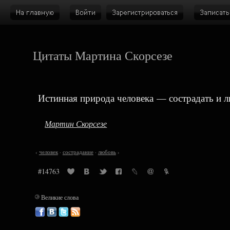
Цитаты Мартина Скорсезе
Истинная природа человека — сострадать и л
Мартин Скорсезе
‹
человек
·
сострадание
·
любовь
›
#14763
©
Великие слова