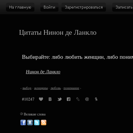
Цитаты Нинон де Ланкло
Выбирайте: либо любить женщин, либо поним
Нинон де Ланкло
‹
выбор
·
женщины
·
любовь
·
понимание
›
#10247
©
Великие слова