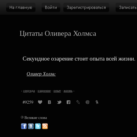
Цитаты Оливера Холмcа
Секундное озарение стоит опыта всей жизни.
Оливер Холмc
‹
секунда
·
озарение
·
опыт
·
жизнь
›
#9259
©
Великие слова