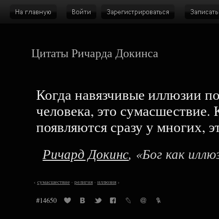
Цитаты Ричарда Докинса
Когда навязчивые иллюзии по
человека, это сумасшествие. 
появляются сразу у многих, э
Ричард Докинс
, «Бог как иллю
‹
сумасшествие
·
религия
·
иллюзия
›
#14650