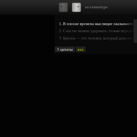
на клавиатуре
1. В плохие времена мыслящие оказываютс
2. Счастье можно удержать, только передава
3. Брюзга — это человек, который доволен с
3 цитаты
rss