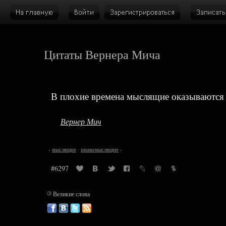
Цитаты Вернера Мича
В плохие времена мыслящие оказываются
Вернер Мич
‹
мыслящие
·
инакомыслящие
›
#6297
©
Великие слова