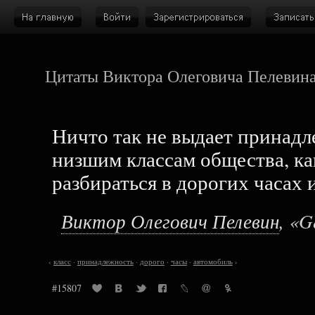
Цитаты Виктора Олеговича Пелевин
Ничто так не выдает принадл
низшим классам общества, ка
разбираться в дорогих часах 
Виктор Олегович Пелевин
, «G
‹
класс
·
принадлежность
·
дорого
·
часы
·
автомобиль
›
#15807