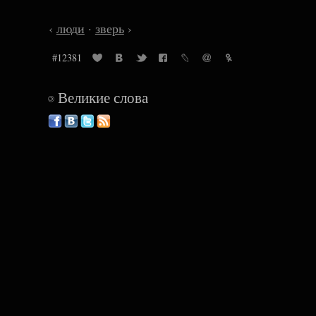
‹
люди
·
зверь
›
#12381
Великие слова
©