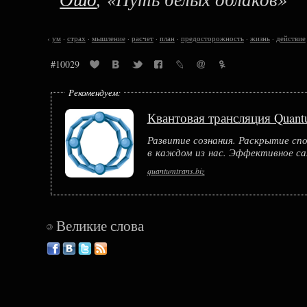
‹
ум
·
страх
·
мышление
·
расчет
·
план
·
предосторожность
·
жизнь
·
действие
#10029
Рекомендуем:
Квантовая трансляция Quan
Развитие сознания. Раскрытие сп
в каждом из нас. Эффективное с
quantumtrans.biz
Великие слова
©