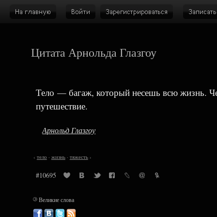
Цитата Арнольда Глазгоу
Тело — багаж, который несешь всю жизнь. Че
путешествие.
Арнольд Глазгоу
‹
тело
·
жизнь
·
тяжесть
›
#10695
©
Великие слова