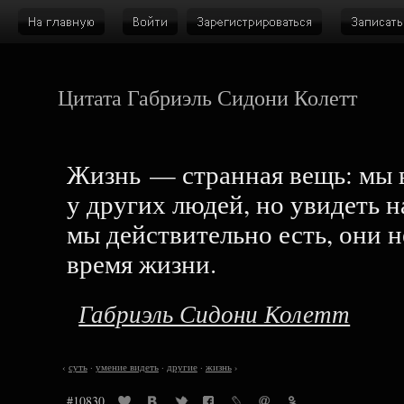
Цитата Габриэль Сидони Колетт
Жизнь — странная вещь: мы в
у других людей, но увидеть н
мы действительно есть, они н
время жизни.
Габриэль Сидони Колетт
‹
суть
·
умение видеть
·
другие
·
жизнь
›
#10830