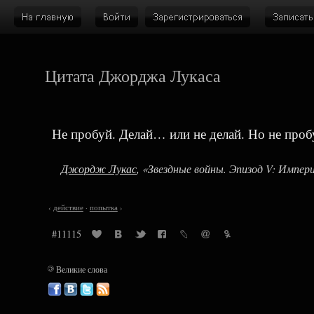
Цитата Джорджа Лукаса
Не пробуй. Делай… или не делай. Но не проб
Джордж Лукас
, «Звездные войны. Эпизод V: Импе
‹
действие
·
попытка
›
#11115
©
Великие слова