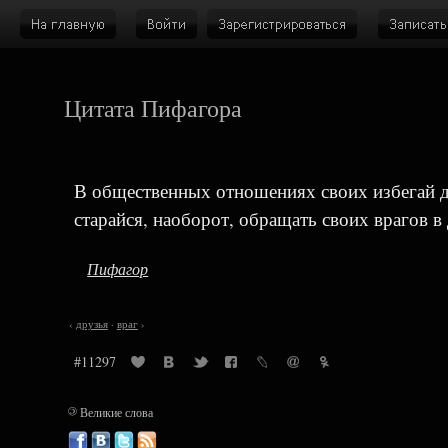
Цитата Пифагора
В общественных отношениях своих избегай де
старайся, наоборот, обращать своих врагов в 
Пифагор
‹
друзья
·
враг
›
#11297
©
Великие слова