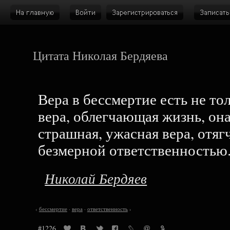
Цитата Николая Бердяева
Вера в бессмертие есть не то
вера, облегчающая жизнь, она
страшная, ужасная вера, отя
безмерной ответственностью
Николай Бердяев
‹
бессмертие
·
вера
·
ответственность
›
#1226