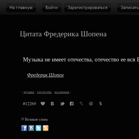
Цитата Фредерика Шопена
Музыка не имеет отечества, отечество ее вся 
Фредерик Шопен
‹
музыка
·
отечество
·
вселенная
›
#12269
©
Великие слова