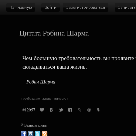
Цитата Робина Шарма
Чем большую требовательность вы проявите к 
складываться ваша жизнь.
Робин Шарма
‹
требование
·
жизнь
·
легкость
›
#12957
©
Великие слова