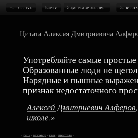
Цитата Алексея Дмитриевича Алфер
Употребляйте самые простые
Образованные люди не щегол
Нарядные и пышные выражен
признак недостаточного про
Алексей Дмитриевич Алферов
школе.»
‹
речь
·
разговор
·
язык
·
простота
›