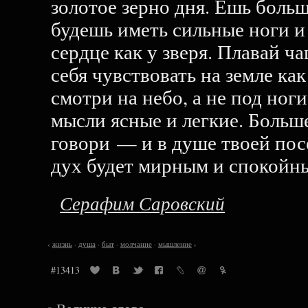
золотое зерно дня. Ешь больш
будешь иметь сильные ноги и
сердце как у зверя. Плавай 
себя чувствовать на земле как
смотри на небо, а не под ноги
мысли ясные и легкие. Больш
говори — и в душе твоей пос
дух будет мирным и спокойн
Серафим Саровский
‹
жизнь
·
душа
·
быт
·
молчание
·
мышление
›
#13413