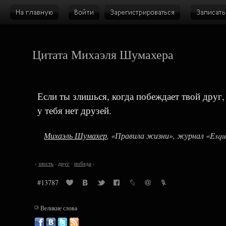
Цитата Михаэля Шумахера
Если ты злишься, когда побеждает твой друг, 
у тебя нет друзей.
Михаэль Шумахер
, «Правила жизни», журнал «Esqu
‹
злость
·
друг
·
победа
›
#13787
©
Великие слова