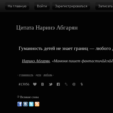
Цитата Наринэ Абгарян
Гуманность детей не знает границ — любого 
Наринэ Абгарян
, «Манюня пишет фантастичЫскЫй 
‹
гуманность
·
дети
·
любовь
›
#13956
©
Великие слова