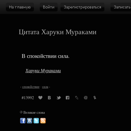
Цитата Харуки Мураками
В спокойствии сила.
Харуки Мураками
‹
спокойствие
·
сила
›
#13992
©
Великие слова