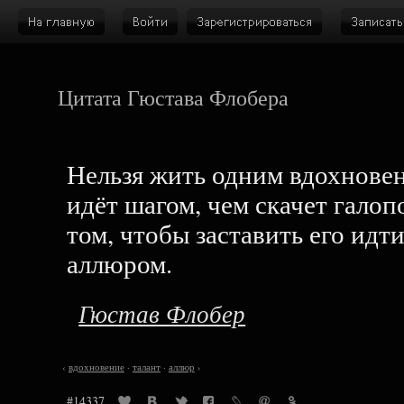
Цитата Гюстава Флобера
Нельзя жить одним вдохновен
идёт шагом, чем скачет галопо
том, чтобы заставить его идт
аллюром.
Гюстав Флобер
‹
вдохновение
·
талант
·
аллюр
›
#14337