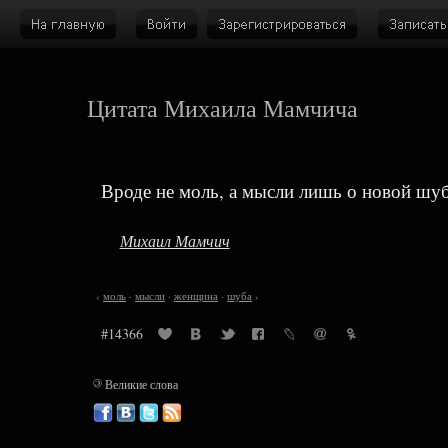
Цитата Михаила Мамчича
Вроде не моль, а мысли лишь о новой шуб
Михаил Мамчич
‹
моль
·
мысли
·
женщина
·
шуба
›
#14366
©
Великие слова