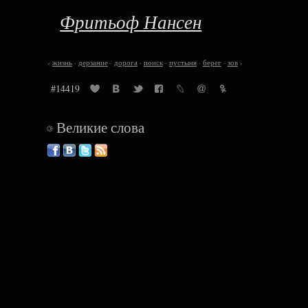
Фритьоф Нансен
‹
жизнь
·
дерзание
·
дорога
·
поиск
·
пустыня
·
берег
·
зов
›
#14419
Великие слова
©