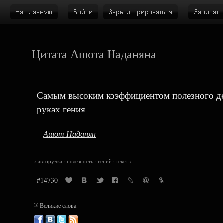
Цитата Ашота Наданяна
Самым высоким коэффициентом полезного дей
руках гения.
Ашот Наданян
‹
авторучка
·
полезность
·
гений
·
текст
›
#14730
©
Великие слова