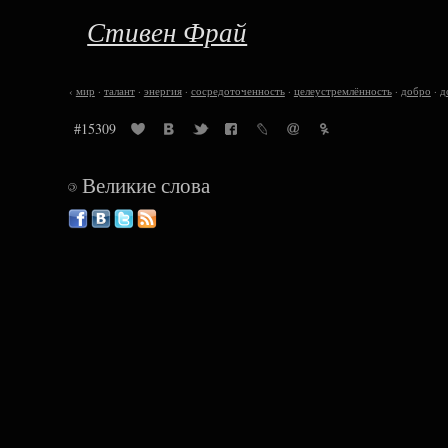
Стивен Фрай
‹
мир
·
талант
·
энергия
·
сосредоточенность
·
целеустремлённость
·
добро
·
д
#15309
Великие слова
©