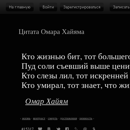
Цитата Омара Хайяма
Кто жизнью бит, тот большего
Пуд соли съевший выше цени
Кто слезы лил, тот искренней
Кто умирал, тот знает, что жи
Омар Хайям
‹
жизнь
·
контраст
·
смерть
·
достижения
·
ценность
›
#15317