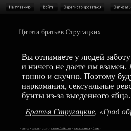
Цитата братьев Стругацких
Вы отнимаете у людей заботу
и ничего не даете им взамен.
тошно и скучно. Поэтому буд
наркомания, сексуальные рев
бунты из-за выеденного яйц
Братья Стругацкие
, «Град о
‹
люди
·
скука
·
труд
·
самоубийство
·
наркомания
·
бунт
›