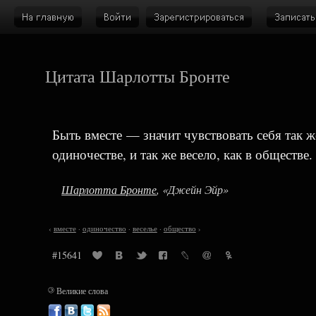
Цитата Шарлотты Бронте
Быть вместе — значит чувствовать себя так ж
одиночестве, и так же весело, как в обществе.
Шарлотта Бронте
, «Джейн Эйр»
‹
вместе
·
одиночество
·
веселье
·
общество
›
#15641
©
Великие слова