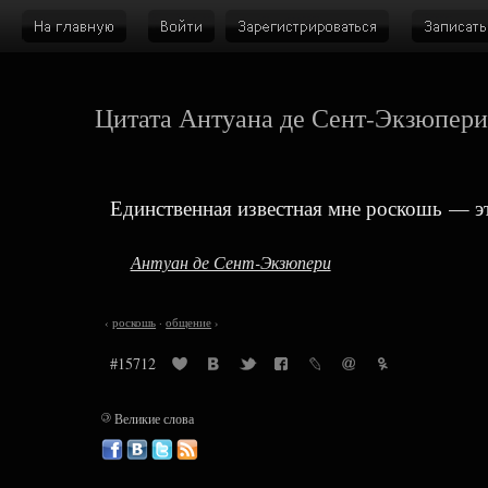
Цитата Антуана де Сент-Экзюпер
Единственная известная мне роскошь — э
Антуан де Сент-Экзюпери
‹
роскошь
·
общение
›
#15712
©
Великие слова