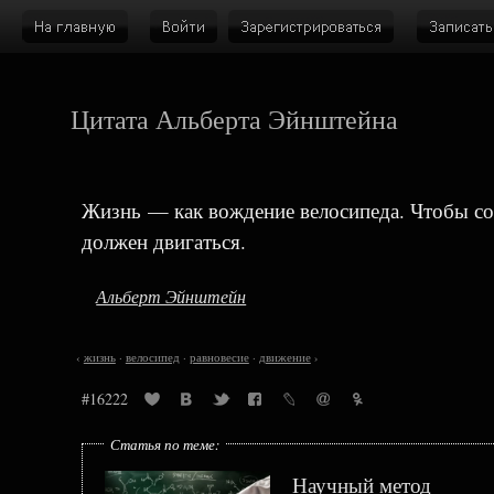
Цитата Альберта Эйнштейна
Жизнь — как вождение велосипеда. Чтобы со
должен двигаться.
Альберт Эйнштейн
‹
жизнь
·
велосипед
·
равновесие
·
движение
›
#16222
Статья по теме:
Научный метод