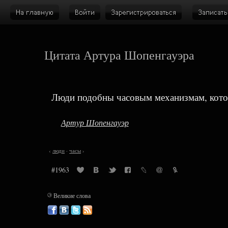
Цитата Артура Шопенгауэра
Люди подобны часовым механизмам, которы
Артур Шопенгауэр
‹
люди
·
часы
›
#1963
©
Великие слова