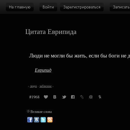
Цитата Еврипида
Люди не могли бы жить, если бы боги не д
Еврипид
‹
люди
·
забвение
›
#1968
©
Великие слова