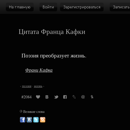
Цитата Франца Кафки
Поэзия преобразует жизнь.
Франц Кафка
‹
поэзия
·
жизнь
›
#2084
©
Великие слова