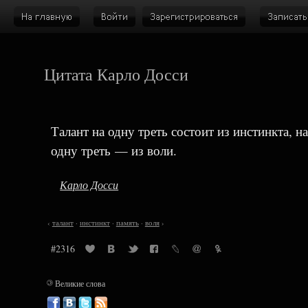
Цитата Карло Досси
Талант на одну треть состоит из инстинкта, н
одну треть — из воли.
Карло Досси
‹
талант
·
инстинкт
·
память
·
воля
›
#2316
©
Великие слова