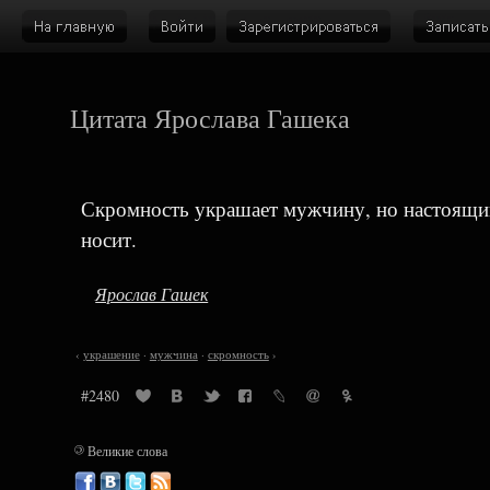
Цитата Ярослава Гашека
Скромность украшает мужчину, но настоящи
носит.
Ярослав Гашек
‹
украшение
·
мужчина
·
скромность
›
#2480
©
Великие слова