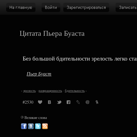
Цитата Пьера Буаста
Без большой бдительности зрелость легко ст
Пьер Буаст
‹
зрелость
·
развращенность
·
бдительность
›
#2530
©
Великие слова